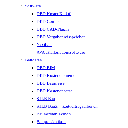
Software
DBD KostenKalkül
DBD Connect
DBD CAD-Plugin
DBD Vergabepreisspeicher
Nextbau
AVA-/Kalkulationssoftware
Baudaten
DBD BIM
DBD Kostenelemente
DBD Baupreise
DBD Kostenansätze
STLB Bau
STLB BauZ – Zeitvertragsarbeiten
Baunormenlexikon
Baupreislexikon