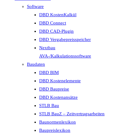
Software
DBD KostenKalkül
DBD Connect
DBD CAD-Plugin
DBD Vergabepreisspeicher
Nextbau
AVA-/Kalkulationssoftware
Baudaten
DBD BIM
DBD Kostenelemente
DBD Baupreise
DBD Kostenansätze
STLB Bau
STLB BauZ – Zeitvertragsarbeiten
Baunormenlexikon
Baupreislexikon