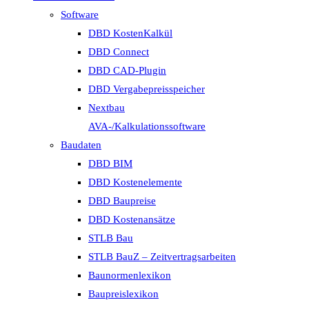
Software
DBD KostenKalkül
DBD Connect
DBD CAD-Plugin
DBD Vergabepreisspeicher
Nextbau
AVA-/Kalkulationssoftware
Baudaten
DBD BIM
DBD Kostenelemente
DBD Baupreise
DBD Kostenansätze
STLB Bau
STLB BauZ – Zeitvertragsarbeiten
Baunormenlexikon
Baupreislexikon