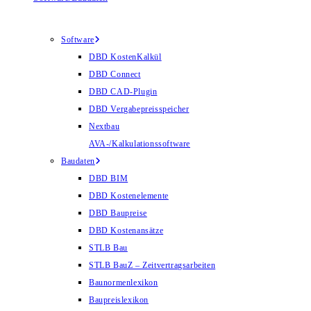
Software
DBD KostenKalkül
DBD Connect
DBD CAD-Plugin
DBD Vergabepreisspeicher
Nextbau
AVA-/Kalkulationssoftware
Baudaten
DBD BIM
DBD Kostenelemente
DBD Baupreise
DBD Kostenansätze
STLB Bau
STLB BauZ – Zeitvertragsarbeiten
Baunormenlexikon
Baupreislexikon