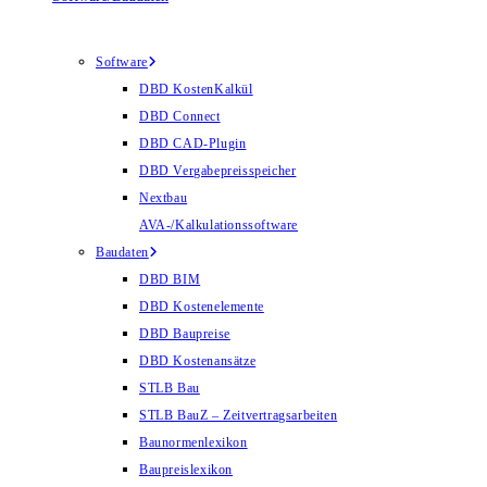
Software
DBD KostenKalkül
DBD Connect
DBD CAD-Plugin
DBD Vergabepreisspeicher
Nextbau
AVA-/Kalkulationssoftware
Baudaten
DBD BIM
DBD Kostenelemente
DBD Baupreise
DBD Kostenansätze
STLB Bau
STLB BauZ – Zeitvertragsarbeiten
Baunormenlexikon
Baupreislexikon