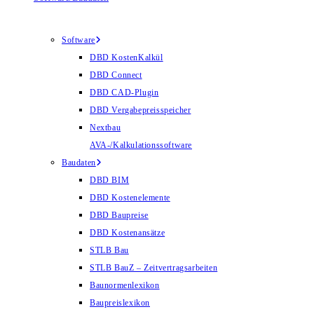
Software
DBD KostenKalkül
DBD Connect
DBD CAD-Plugin
DBD Vergabepreisspeicher
Nextbau
AVA-/Kalkulationssoftware
Baudaten
DBD BIM
DBD Kostenelemente
DBD Baupreise
DBD Kostenansätze
STLB Bau
STLB BauZ – Zeitvertragsarbeiten
Baunormenlexikon
Baupreislexikon