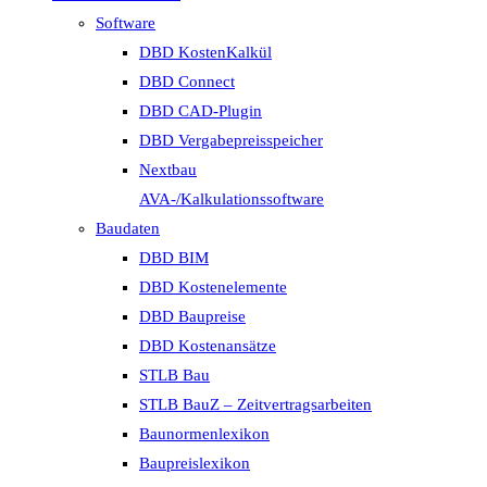
Software
DBD KostenKalkül
DBD Connect
DBD CAD-Plugin
DBD Vergabepreisspeicher
Nextbau
AVA-/Kalkulationssoftware
Baudaten
DBD BIM
DBD Kostenelemente
DBD Baupreise
DBD Kostenansätze
STLB Bau
STLB BauZ – Zeitvertragsarbeiten
Baunormenlexikon
Baupreislexikon