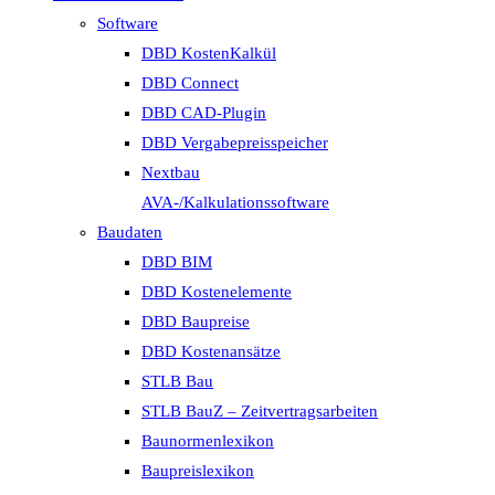
Software
DBD KostenKalkül
DBD Connect
DBD CAD-Plugin
DBD Vergabepreisspeicher
Nextbau
AVA-/Kalkulationssoftware
Baudaten
DBD BIM
DBD Kostenelemente
DBD Baupreise
DBD Kostenansätze
STLB Bau
STLB BauZ – Zeitvertragsarbeiten
Baunormenlexikon
Baupreislexikon