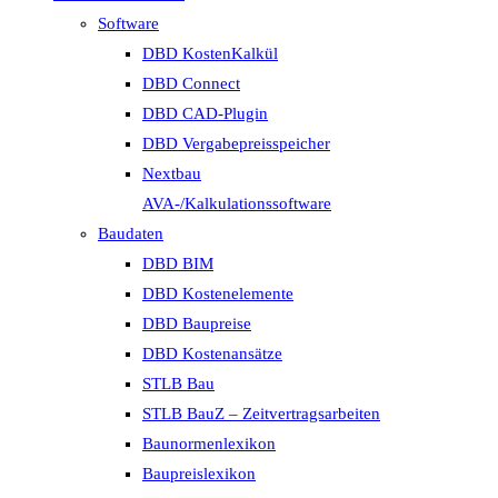
Software
DBD KostenKalkül
DBD Connect
DBD CAD-Plugin
DBD Vergabepreisspeicher
Nextbau
AVA-/Kalkulationssoftware
Baudaten
DBD BIM
DBD Kostenelemente
DBD Baupreise
DBD Kostenansätze
STLB Bau
STLB BauZ – Zeitvertragsarbeiten
Baunormenlexikon
Baupreislexikon