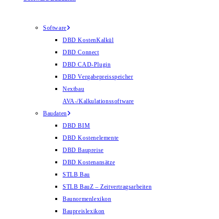
Software
DBD KostenKalkül
DBD Connect
DBD CAD-Plugin
DBD Vergabepreisspeicher
Nextbau
AVA-/Kalkulationssoftware
Baudaten
DBD BIM
DBD Kostenelemente
DBD Baupreise
DBD Kostenansätze
STLB Bau
STLB BauZ – Zeitvertragsarbeiten
Baunormenlexikon
Baupreislexikon