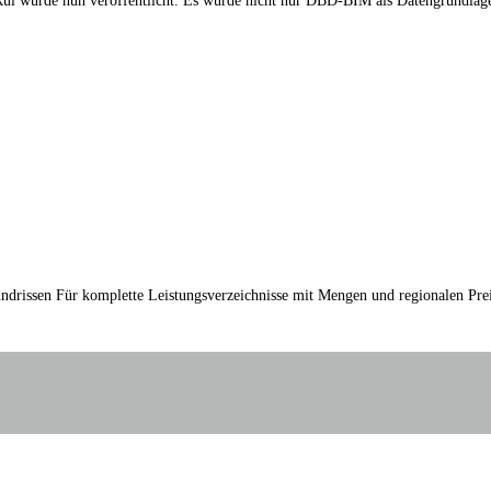
wurde nun veröffentlicht. Es wurde nicht nur DBD-BIM als Datengrundlage zur
drissen Für komplette Leistungsverzeichnisse mit Mengen und regionalen Pre