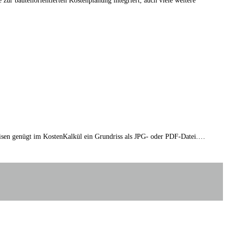
 bauteilorientierten Kostenplanung integriert, auch viele weitere
isen genügt im KostenKalkül ein Grundriss als JPG- oder PDF-Datei.…