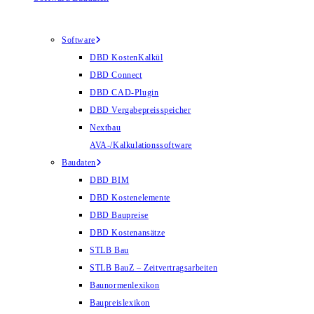
Software
DBD KostenKalkül
DBD Connect
DBD CAD-Plugin
DBD Vergabepreisspeicher
Nextbau
AVA-/Kalkulationssoftware
Baudaten
DBD BIM
DBD Kostenelemente
DBD Baupreise
DBD Kostenansätze
STLB Bau
STLB BauZ – Zeitvertragsarbeiten
Baunormenlexikon
Baupreislexikon