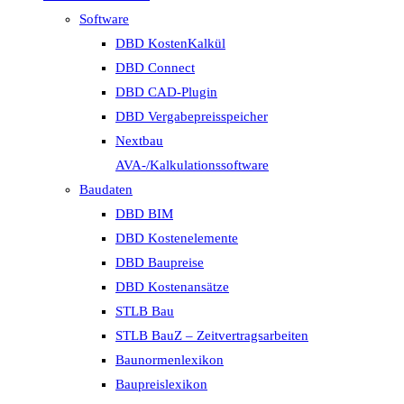
Software
DBD KostenKalkül
DBD Connect
DBD CAD-Plugin
DBD Vergabepreisspeicher
Nextbau
AVA-/Kalkulationssoftware
Baudaten
DBD BIM
DBD Kostenelemente
DBD Baupreise
DBD Kostenansätze
STLB Bau
STLB BauZ – Zeitvertragsarbeiten
Baunormenlexikon
Baupreislexikon