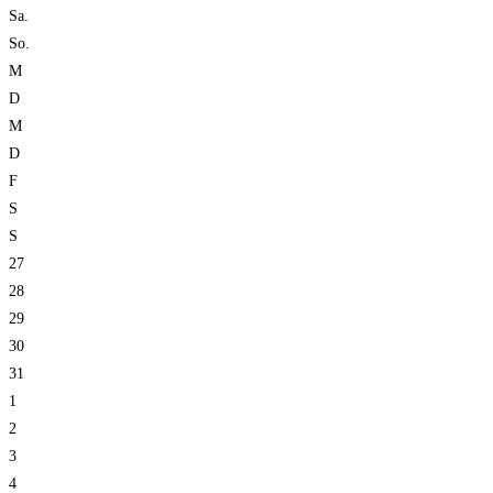
Sa.
So.
M
D
M
D
F
S
S
27
28
29
30
31
1
2
3
4