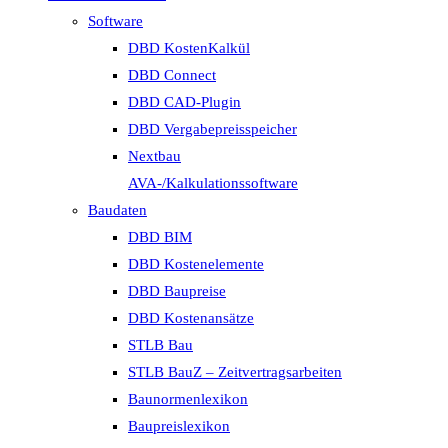
Software
DBD KostenKalkül
DBD Connect
DBD CAD-Plugin
DBD Vergabepreisspeicher
Nextbau
AVA-/Kalkulationssoftware
Baudaten
DBD BIM
DBD Kostenelemente
DBD Baupreise
DBD Kostenansätze
STLB Bau
STLB BauZ – Zeitvertragsarbeiten
Baunormenlexikon
Baupreislexikon