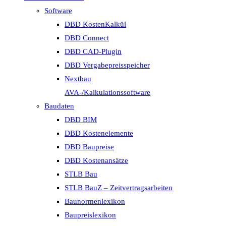
Software
DBD KostenKalkül
DBD Connect
DBD CAD-Plugin
DBD Vergabepreisspeicher
Nextbau
AVA-/Kalkulationssoftware
Baudaten
DBD BIM
DBD Kostenelemente
DBD Baupreise
DBD Kostenansätze
STLB Bau
STLB BauZ – Zeitvertragsarbeiten
Baunormenlexikon
Baupreislexikon