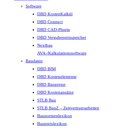
Software
DBD KostenKalkül
DBD Connect
DBD CAD-Plugin
DBD Vergabepreisspeicher
Nextbau
AVA-/Kalkulationssoftware
Baudaten
DBD BIM
DBD Kostenelemente
DBD Baupreise
DBD Kostenansätze
STLB Bau
STLB BauZ – Zeitvertragsarbeiten
Baunormenlexikon
Baupreislexikon