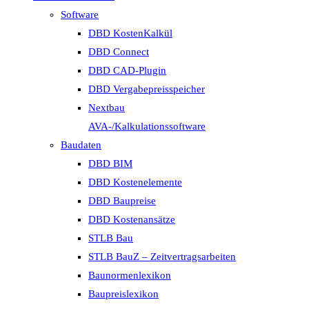
Software
DBD KostenKalkül
DBD Connect
DBD CAD-Plugin
DBD Vergabepreisspeicher
Nextbau
AVA-/Kalkulationssoftware
Baudaten
DBD BIM
DBD Kostenelemente
DBD Baupreise
DBD Kostenansätze
STLB Bau
STLB BauZ – Zeitvertragsarbeiten
Baunormenlexikon
Baupreislexikon