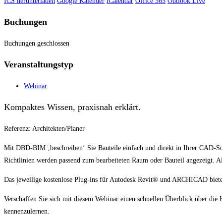
ICS herunterladen
Google Kalender
iCalendar
Office 365
Outlook Live
Buchungen
Buchungen geschlossen
Veranstaltungstyp
Webinar
Kompaktes Wissen, praxisnah erklärt.
Referenz: Architekten/Planer
Mit DBD-BIM ‚beschreiben‘ Sie Bauteile einfach und direkt in Ihrer CAD-
Richtlinien werden passend zum bearbeiteten Raum oder Bauteil angezeigt. A
Das jeweilige kostenlose Plug-ins für Autodesk Revit® und ARCHICAD bietet
Verschaffen Sie sich mit diesem Webinar einen schnellen Überblick über di
kennenzulernen.