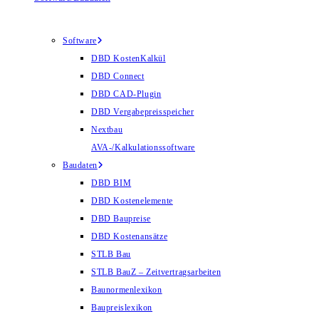
Software
DBD KostenKalkül
DBD Connect
DBD CAD-Plugin
DBD Vergabepreisspeicher
Nextbau
AVA-/Kalkulationssoftware
Baudaten
DBD BIM
DBD Kostenelemente
DBD Baupreise
DBD Kostenansätze
STLB Bau
STLB BauZ – Zeitvertragsarbeiten
Baunormenlexikon
Baupreislexikon