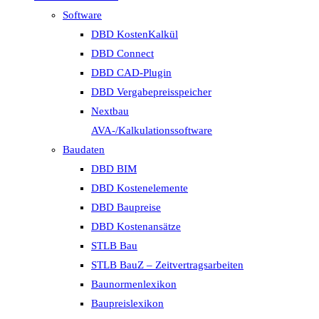
Software
DBD KostenKalkül
DBD Connect
DBD CAD-Plugin
DBD Vergabepreisspeicher
Nextbau
AVA-/Kalkulationssoftware
Baudaten
DBD BIM
DBD Kostenelemente
DBD Baupreise
DBD Kostenansätze
STLB Bau
STLB BauZ – Zeitvertragsarbeiten
Baunormenlexikon
Baupreislexikon