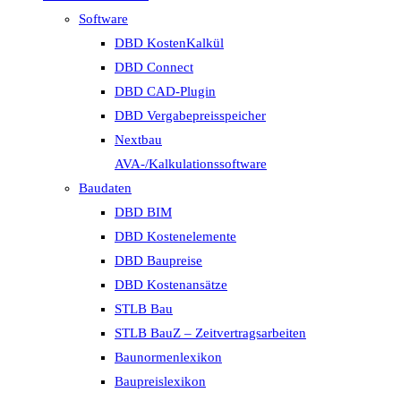
Software
DBD KostenKalkül
DBD Connect
DBD CAD-Plugin
DBD Vergabepreisspeicher
Nextbau
AVA-/Kalkulationssoftware
Baudaten
DBD BIM
DBD Kostenelemente
DBD Baupreise
DBD Kostenansätze
STLB Bau
STLB BauZ – Zeitvertragsarbeiten
Baunormenlexikon
Baupreislexikon