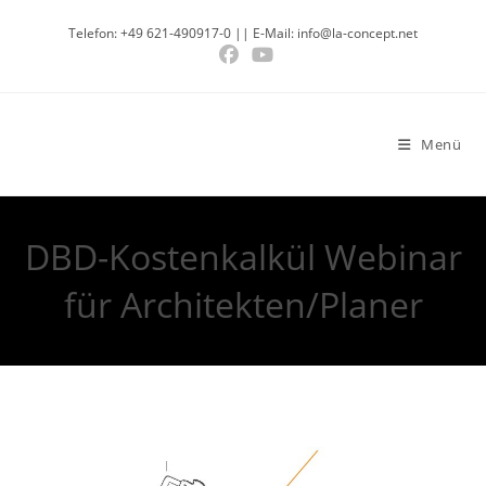
Zum
Telefon: +49 621-490917-0 || E-Mail: info@la-concept.net
Inhalt
springen
Menü
DBD-Kostenkalkül Webinar
für Architekten/Planer