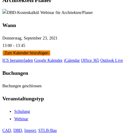
Wann
Donnerstag, September 23, 2021
13:00 - 13:45
Zum Kalender hinzufügen
ICS herunterladen
Google Kalender
iCalendar
Office 365
Outlook Live
Buchungen
Buchungen geschlossen
Veranstaltungstyp
Schulung
Webinar
CAD
,
DBD
,
Import
,
STLB-Bau