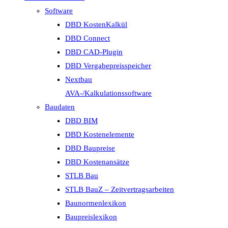
Software
DBD KostenKalkül
DBD Connect
DBD CAD-Plugin
DBD Vergabepreisspeicher
Nextbau
AVA-/Kalkulationssoftware
Baudaten
DBD BIM
DBD Kostenelemente
DBD Baupreise
DBD Kostenansätze
STLB Bau
STLB BauZ – Zeitvertragsarbeiten
Baunormenlexikon
Baupreislexikon