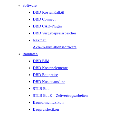
Software
DBD KostenKalkül
DBD Connect
DBD CAD-Plugin
DBD Vergabepreisspeicher
Nextbau
AVA-/Kalkulationssoftware
Baudaten
DBD BIM
DBD Kostenelemente
DBD Baupreise
DBD Kostenansätze
STLB Bau
STLB BauZ – Zeitvertragsarbeiten
Baunormenlexikon
Baupreislexikon