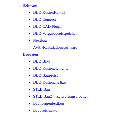
Software
DBD KostenKalkül
DBD Connect
DBD CAD-Plugin
DBD Vergabepreisspeicher
Nextbau
AVA-/Kalkulationssoftware
Baudaten
DBD BIM
DBD Kostenelemente
DBD Baupreise
DBD Kostenansätze
STLB Bau
STLB BauZ – Zeitvertragsarbeiten
Baunormenlexikon
Baupreislexikon