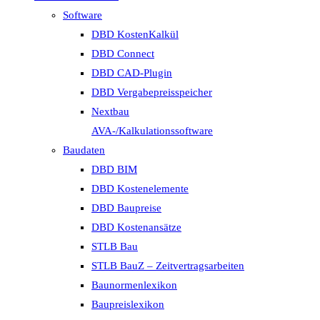
Software
DBD KostenKalkül
DBD Connect
DBD CAD-Plugin
DBD Vergabepreisspeicher
Nextbau
AVA-/Kalkulationssoftware
Baudaten
DBD BIM
DBD Kostenelemente
DBD Baupreise
DBD Kostenansätze
STLB Bau
STLB BauZ – Zeitvertragsarbeiten
Baunormenlexikon
Baupreislexikon