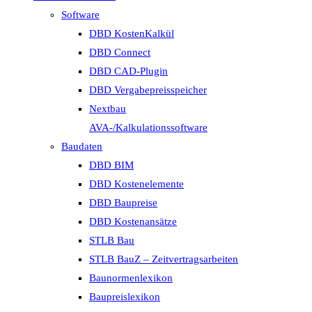
Software
DBD KostenKalkül
DBD Connect
DBD CAD-Plugin
DBD Vergabepreisspeicher
Nextbau
AVA-/Kalkulationssoftware
Baudaten
DBD BIM
DBD Kostenelemente
DBD Baupreise
DBD Kostenansätze
STLB Bau
STLB BauZ – Zeitvertragsarbeiten
Baunormenlexikon
Baupreislexikon