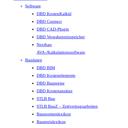
Software
DBD KostenKalkül
DBD Connect
DBD CAD-Plugin
DBD Vergabepreisspeicher
Nextbau
AVA-/Kalkulationssoftware
Baudaten
DBD BIM
DBD Kostenelemente
DBD Baupreise
DBD Kostenansätze
STLB Bau
STLB BauZ – Zeitvertragsarbeiten
Baunormenlexikon
Baupreislexikon