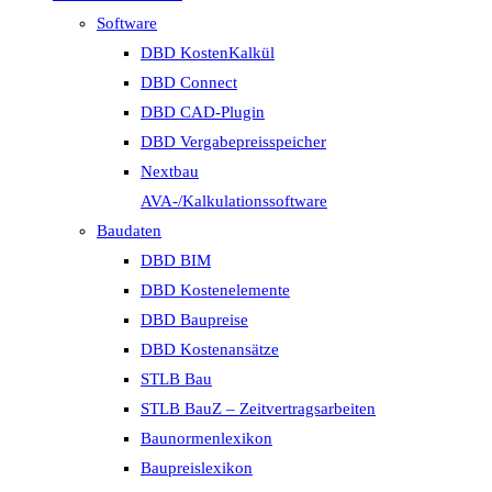
Software
DBD KostenKalkül
DBD Connect
DBD CAD-Plugin
DBD Vergabepreisspeicher
Nextbau
AVA-/Kalkulationssoftware
Baudaten
DBD BIM
DBD Kostenelemente
DBD Baupreise
DBD Kostenansätze
STLB Bau
STLB BauZ – Zeitvertragsarbeiten
Baunormenlexikon
Baupreislexikon