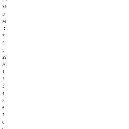
M
D
M
D
F
S
S
29
30
1
2
3
4
5
6
7
8