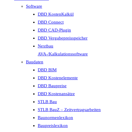
Software
DBD KostenKalkül
DBD Connect
DBD CAD-Plugin
DBD Vergabepreisspeicher
Nextbau
AVA-/Kalkulationssoftware
Baudaten
DBD BIM
DBD Kostenelemente
DBD Baupreise
DBD Kostenansätze
STLB Bau
STLB BauZ – Zeitvertragsarbeiten
Baunormenlexikon
Baupreislexikon