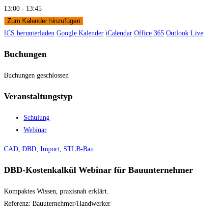
13:00 - 13:45
Zum Kalender hinzufügen
ICS herunterladen
Google Kalender
iCalendar
Office 365
Outlook Live
Buchungen
Buchungen geschlossen
Veranstaltungstyp
Schulung
Webinar
CAD
,
DBD
,
Import
,
STLB-Bau
DBD-Kostenkalkül Webinar für Bauunternehmer
Kompaktes Wissen, praxisnah erklärt.
Referenz: Bauuternehmer/Handwerker