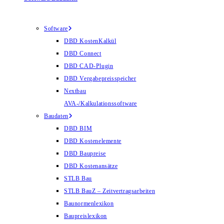
Software
DBD KostenKalkül
DBD Connect
DBD CAD-Plugin
DBD Vergabepreisspeicher
Nextbau
AVA-/Kalkulationssoftware
Baudaten
DBD BIM
DBD Kostenelemente
DBD Baupreise
DBD Kostenansätze
STLB Bau
STLB BauZ – Zeitvertragsarbeiten
Baunormenlexikon
Baupreislexikon