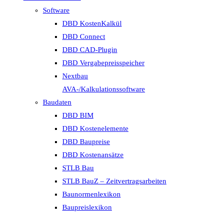
Software
DBD KostenKalkül
DBD Connect
DBD CAD-Plugin
DBD Vergabepreisspeicher
Nextbau
AVA-/Kalkulationssoftware
Baudaten
DBD BIM
DBD Kostenelemente
DBD Baupreise
DBD Kostenansätze
STLB Bau
STLB BauZ – Zeitvertragsarbeiten
Baunormenlexikon
Baupreislexikon