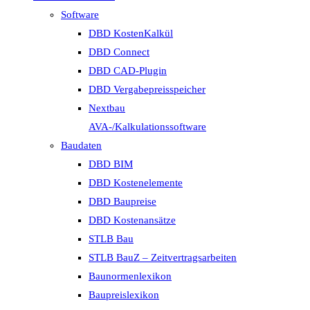
Software
DBD KostenKalkül
DBD Connect
DBD CAD-Plugin
DBD Vergabepreisspeicher
Nextbau
AVA-/Kalkulationssoftware
Baudaten
DBD BIM
DBD Kostenelemente
DBD Baupreise
DBD Kostenansätze
STLB Bau
STLB BauZ – Zeitvertragsarbeiten
Baunormenlexikon
Baupreislexikon