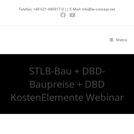
Telefon: +49 621-490917-0 || E-Mail: info@la-concept.net
Menü
STLB-Bau + DBD-
Baupreise + DBD
KostenElemente Webinar