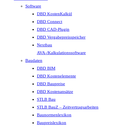
Software
DBD KostenKalkül
DBD Connect
DBD CAD-Plugin
DBD Vergabepreisspeicher
Nextbau
AVA-/Kalkulationssoftware
Baudaten
DBD BIM
DBD Kostenelemente
DBD Baupreise
DBD Kostenansätze
STLB Bau
STLB BauZ – Zeitvertragsarbeiten
Baunormenlexikon
Baupreislexikon