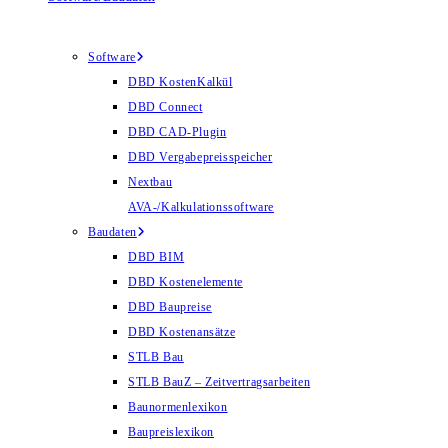
Software
DBD KostenKalkül
DBD Connect
DBD CAD-Plugin
DBD Vergabepreisspeicher
Nextbau
AVA-/Kalkulationssoftware
Baudaten
DBD BIM
DBD Kostenelemente
DBD Baupreise
DBD Kostenansätze
STLB Bau
STLB BauZ – Zeitvertragsarbeiten
Baunormenlexikon
Baupreislexikon