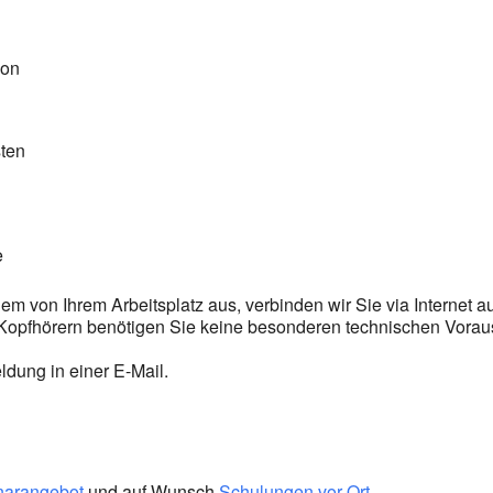
ion
sten
e
em von Ihrem Arbeitsplatz aus, verbinden wir Sie via Internet 
 Kopfhörern benötigen Sie keine besonderen technischen Vora
dung in einer E-Mail.
narangebot
und auf Wunsch
Schulungen vor Ort
.