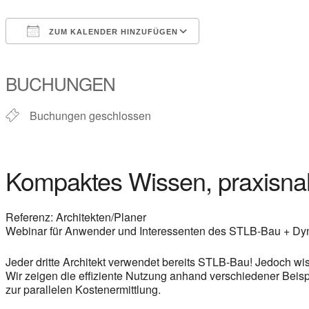
ZUM KALENDER HINZUFÜGEN
ICS herunterladen
Google Kalender
iCalendar
Office 365
Outlook Live
BUCHUNGEN
Buchungen geschlossen
Kompaktes Wissen, praxisnah
Referenz: Architekten/Planer
Webinar für Anwender und Interessenten des STLB-Bau + D
Jeder dritte Architekt verwendet bereits STLB-Bau! Jedoch wi
Wir zeigen die effiziente Nutzung anhand verschiedener Beis
zur parallelen Kostenermittlung.