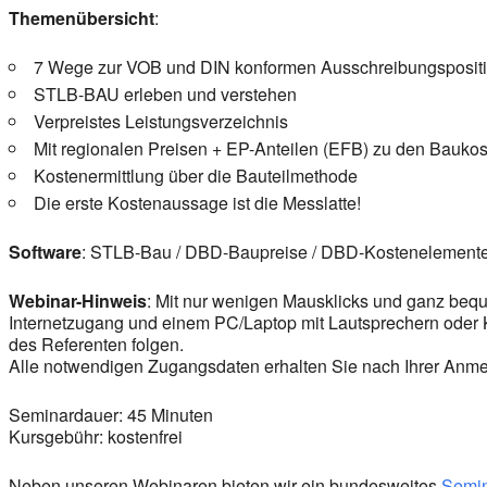
Themenübersicht
:
7 Wege zur VOB und DIN konformen Ausschreibungsposit
STLB-BAU erleben und verstehen
Verpreistes Leistungsverzeichnis
Mit regionalen Preisen + EP-Anteilen (EFB) zu den Bauko
Kostenermittlung über die Bauteilmethode
Die erste Kostenaussage ist die Messlatte!
Software
: STLB-Bau / DBD-Baupreise / DBD-Kostenelement
Webinar-Hinweis
: Mit nur wenigen Mausklicks und ganz bequ
Internetzugang und einem PC/Laptop mit Lautsprechern oder
des Referenten folgen.
Alle notwendigen Zugangsdaten erhalten Sie nach Ihrer Anmel
Seminardauer: 45 Minuten
Kursgebühr: kostenfrei
Neben unseren Webinaren bieten wir ein bundesweites
Semi