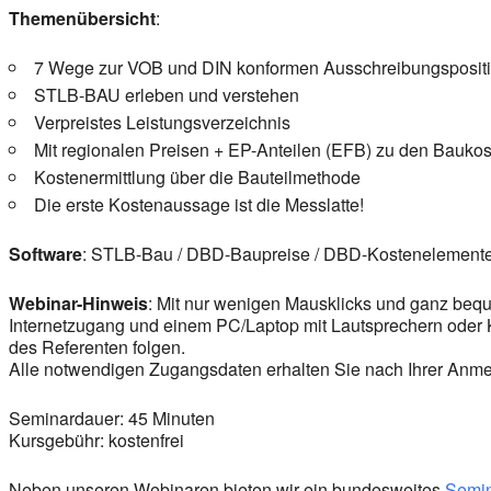
Themenübersicht
:
7 Wege zur VOB und DIN konformen Ausschreibungsposit
STLB-BAU erleben und verstehen
Verpreistes Leistungsverzeichnis
Mit regionalen Preisen + EP-Anteilen (EFB) zu den Bauko
Kostenermittlung über die Bauteilmethode
Die erste Kostenaussage ist die Messlatte!
Software
: STLB-Bau / DBD-Baupreise / DBD-Kostenelement
Webinar-Hinweis
: Mit nur wenigen Mausklicks und ganz bequ
Internetzugang und einem PC/Laptop mit Lautsprechern oder
des Referenten folgen.
Alle notwendigen Zugangsdaten erhalten Sie nach Ihrer Anmel
Seminardauer: 45 Minuten
Kursgebühr: kostenfrei
Neben unseren Webinaren bieten wir ein bundesweites
Semi