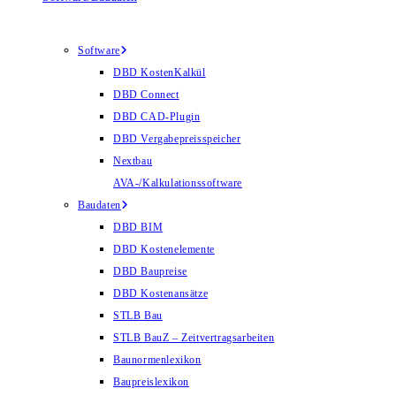
Software
DBD KostenKalkül
DBD Connect
DBD CAD-Plugin
DBD Vergabepreisspeicher
Nextbau
AVA-/Kalkulationssoftware
Baudaten
DBD BIM
DBD Kostenelemente
DBD Baupreise
DBD Kostenansätze
STLB Bau
STLB BauZ – Zeitvertragsarbeiten
Baunormenlexikon
Baupreislexikon