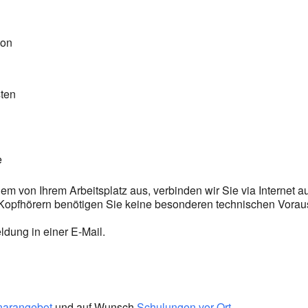
ion
sten
e
em von Ihrem Arbeitsplatz aus, verbinden wir Sie via Internet 
 Kopfhörern benötigen Sie keine besonderen technischen Vora
dung in einer E-Mail.
narangebot
und auf Wunsch
Schulungen vor Ort
.