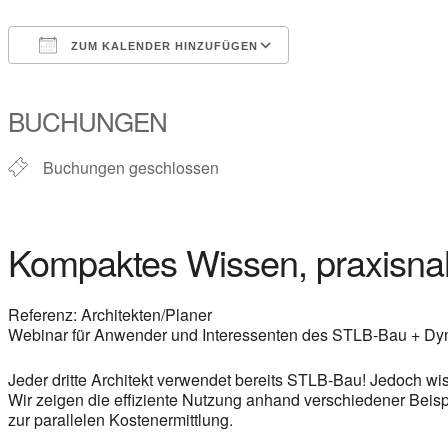
ZUM KALENDER HINZUFÜGEN
ICS herunterladen
Google Kalender
iCalendar
Office 365
Outlook Live
BUCHUNGEN
Buchungen geschlossen
Kompaktes Wissen, praxisnah
Referenz: Architekten/Planer
Webinar für Anwender und Interessenten des STLB-Bau + D
Jeder dritte Architekt verwendet bereits STLB-Bau! Jedoch wi
Wir zeigen die effiziente Nutzung anhand verschiedener Beis
zur parallelen Kostenermittlung.