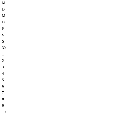
M
D
M
D
F
S
S
30
1
2
3
4
5
6
7
8
9
10