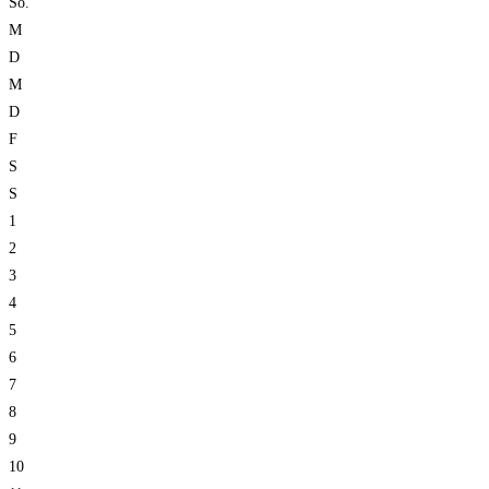
So.
M
D
M
D
F
S
S
1
2
3
4
5
6
7
8
9
10