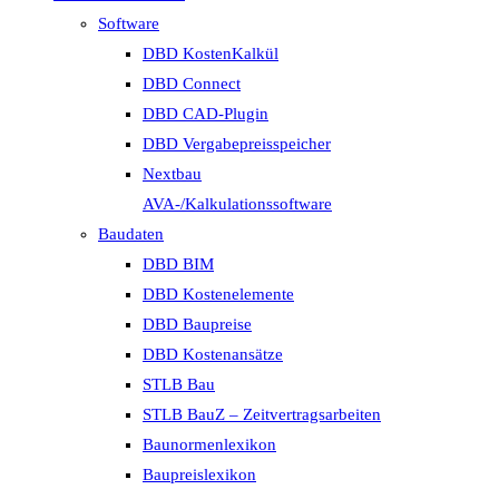
Software
DBD KostenKalkül
DBD Connect
DBD CAD-Plugin
DBD Vergabepreisspeicher
Nextbau
AVA-/Kalkulationssoftware
Baudaten
DBD BIM
DBD Kostenelemente
DBD Baupreise
DBD Kostenansätze
STLB Bau
STLB BauZ – Zeitvertragsarbeiten
Baunormenlexikon
Baupreislexikon