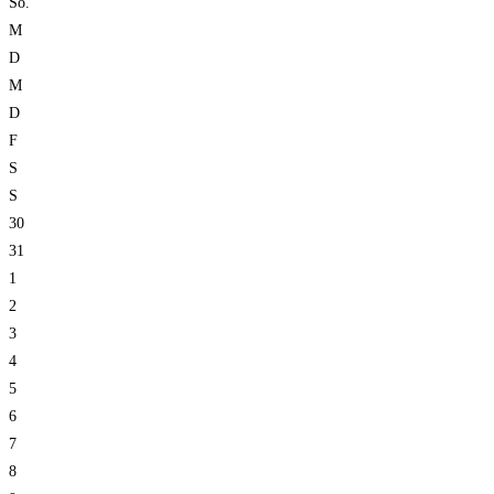
So.
M
D
M
D
F
S
S
30
31
1
2
3
4
5
6
7
8