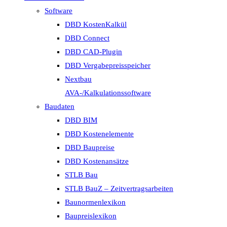
Software
DBD KostenKalkül
DBD Connect
DBD CAD-Plugin
DBD Vergabepreisspeicher
Nextbau
AVA-/Kalkulationssoftware
Baudaten
DBD BIM
DBD Kostenelemente
DBD Baupreise
DBD Kostenansätze
STLB Bau
STLB BauZ – Zeitvertragsarbeiten
Baunormenlexikon
Baupreislexikon