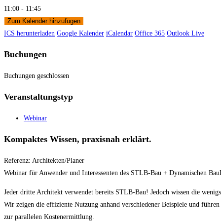
11:00 - 11:45
Zum Kalender hinzufügen
ICS herunterladen
Google Kalender
iCalendar
Office 365
Outlook Live
Buchungen
Buchungen geschlossen
Veranstaltungstyp
Webinar
Kompaktes Wissen, praxisnah erklärt.
Referenz: Architekten/Planer
Webinar für Anwender und Interessenten des STLB-Bau + Dynamischen Ba
Jeder dritte Architekt verwendet bereits STLB-Bau! Jedoch wissen die wenig
Wir zeigen die effiziente Nutzung anhand verschiedener Beispiele und führe
zur parallelen Kostenermittlung.