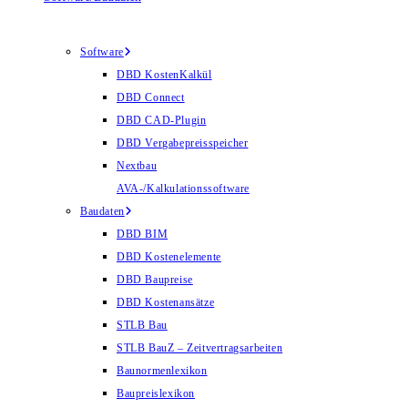
Software
DBD KostenKalkül
DBD Connect
DBD CAD-Plugin
DBD Vergabepreisspeicher
Nextbau
AVA-/Kalkulationssoftware
Baudaten
DBD BIM
DBD Kostenelemente
DBD Baupreise
DBD Kostenansätze
STLB Bau
STLB BauZ – Zeitvertragsarbeiten
Baunormenlexikon
Baupreislexikon